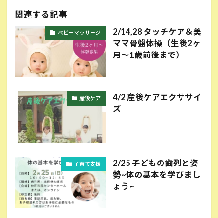
関連する記事
2/14,28 タッチケア＆美
ベビーマッサージ
ママ骨盤体操（生後2ヶ
月〜1歳前後まで）
4/2 産後ケアエクササイ
産後ケア
ズ
2/25 子どもの歯列と姿
子育て支援
勢~体の基本を学びまし
ょう~