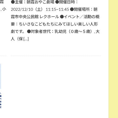
霞
●主催：朝霞おやこ劇場 ●開催日時：
 小
2022/12/10（土） 11:15~11:45 ●開催場所：朝
霞市中央公民館 レクホール ●イベント／活動の概
要：ちいさなこどもたちにみてほしい楽しい人形
劇です。 ●対象者世代：乳幼児（０歳～５歳）, 大
人（保 […]